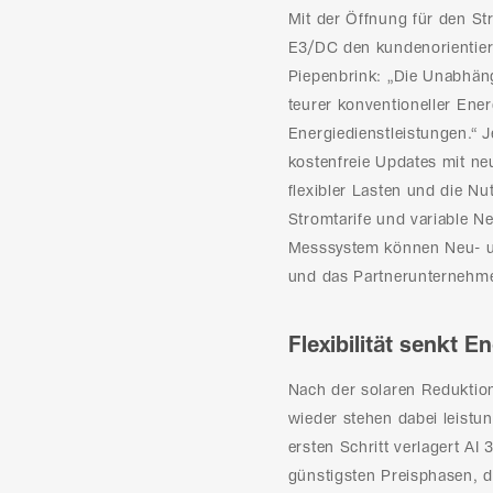
Mit der Öffnung für den St
E3/DC den kundenorientier
Piepenbrink: „Die Unabhäng
teurer konventioneller Ener
Energiedienstleistungen.“ 
kostenfreie Updates mit ne
flexibler Lasten und die N
Stromtarife und variable Ne
Messsystem können Neu- u
und das Partnerunternehmen
Flexibilität senkt 
Nach der solaren Reduktio
wieder stehen dabei leistun
ersten Schritt verlagert A
günstigsten Preisphasen, 