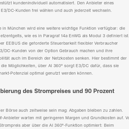
ützt kundenindividuell automatisiert. Den Anbieter eines
 E3/DC-Kunden frei wählen und auch jederzeit wechseln.
in München wird eine weitere wichtige Funktion verfügbar: die
tzentgelts, wie es in Paragraf 14a EnWG als Modul 3 definiert ist
ber EEBUS die geforderte Steuerbarkeit flexibler Verbraucher
e E3/DC-Kunden von der Option Gebrauch machen und ihre
bilität auch im Bereich der Netzkosten senken. Hier bestimmt der
er die Möglichkeiten, über AI 360° sorgt E3/DC dafür, dass sie
rkt-Potenzial optimal genutzt werden können.
albierung des Strompreises und 90 Prozent
er Börse auch zeitweise sein mag: Abgaben bleiben zu zahlen.
f-Anbieter warten mit geringeren Margen und Grundkosten auf. V
 Strompreis aber über die AI 360°-Funktion optimiert: Beim