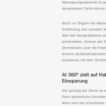
Wärmepumpenbetrieb KI-gest
dynamischen Tarifs können
Noch vor Beginn der Messe 
Einbindung des variablen Ne
Weil alle Hauskraftwerke ü
sicherstellen, können all
Stromkosten über die Flexi
örtliche Verteilnetzbetreib
zusammen mit dem Stromma
AI 360° zielt auf H
Einsparung
Wie günstig der Strom an d
Doch dynamische Stromtari
allem wird der erreichbare