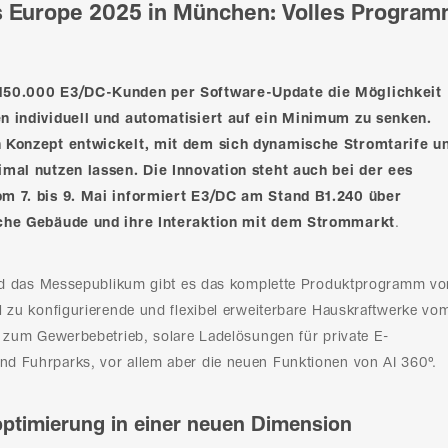
s Europe 2025 in München: Volles Progra
 150.000 E3/DC-Kunden per Software-Update die Möglichkeit
n individuell und automatisiert auf ein Minimum zu senken.
n Konzept entwickelt, mit dem sich dynamische Stromtarife u
imal nutzen lassen. Die Innovation steht auch bei der ees
om 7. bis 9. Mai informiert E3/DC am Stand B1.240 über
sche Gebäude und ihre Interaktion mit dem Strommarkt
.
 und das Messepublikum gibt es das komplette Produktprogramm vo
l zu konfigurierende und flexibel erweiterbare Hauskraftwerke vo
s zum Gewerbebetrieb, solare Ladelösungen für private E-
d Fuhrparks, vor allem aber die neuen Funktionen von AI 360°.
ptimierung in einer neuen Dimension