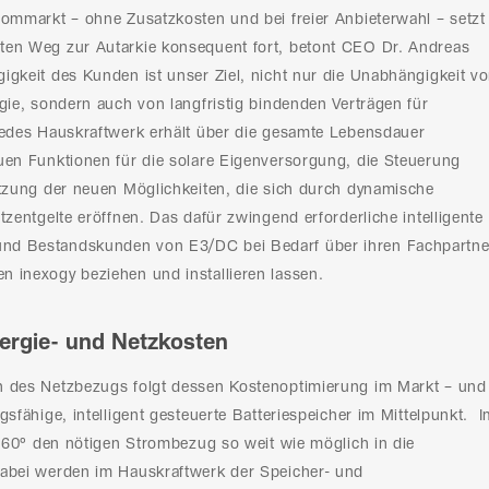
rommarkt – ohne Zusatzkosten und bei freier Anbieterwahl – setzt
ten Weg zur Autarkie konsequent fort, betont CEO Dr. Andreas
igkeit des Kunden ist unser Ziel, nicht nur die Unabhängigkeit v
gie, sondern auch von langfristig bindenden Verträgen für
Jedes Hauskraftwerk erhält über die gesamte Lebensdauer
uen Funktionen für die solare Eigenversorgung, die Steuerung
utzung der neuen Möglichkeiten, die sich durch dynamische
tzentgelte eröffnen. Das dafür zwingend erforderliche intelligente
nd Bestandskunden von E3/DC bei Bedarf über ihren Fachpartne
 inexogy beziehen und installieren lassen.
Energie- und Netzkosten
n des Netzbezugs folgt dessen Kostenoptimierung im Markt – und
gsfähige, intelligent gesteuerte Batteriespeicher im Mittelpunkt. 
I 360° den nötigen Strombezug so weit wie möglich in die
dabei werden im Hauskraftwerk der Speicher- und