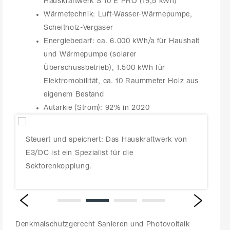
Hauskraftwerk S 10 E PRO (19,5 kWh)
Wärmetechnik: Luft-Wasser-Wärmepumpe,
Scheitholz-Vergaser
Energiebedarf: ca. 6.000 kWh/a für Haushalt
und Wärmepumpe (solarer
Überschussbetrieb), 1.500 kWh für
Elektromobilität, ca. 10 Raummeter Holz aus
eigenem Bestand
Autarkie (Strom): 92% in 2020
te
Steuert und speichert: Das Hauskraftwerk von
Die G
E3/DC ist ein Spezialist für die
vern
Sektorenkopplung.
Auta
Next
Prev
Denkmalschutzgerecht Sanieren und Photovoltaik