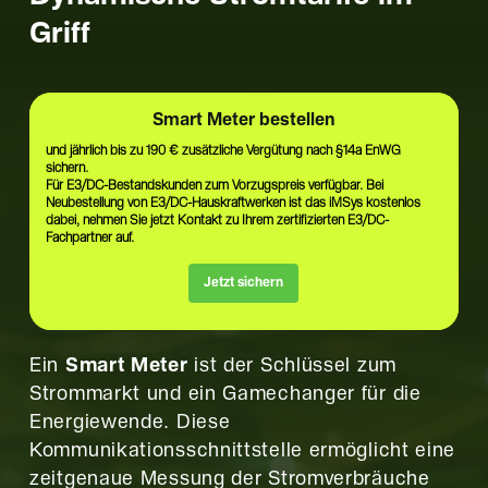
Griff
Smart Meter bestellen
und jährlich bis zu 190 € zusätzliche Vergütung nach §14a EnWG
sichern.
Für E3/DC-Bestandskunden zum Vorzugspreis verfügbar. Bei
Neubestellung von E3/DC-Hauskraftwerken ist das iMSys kostenlos
dabei, nehmen Sie jetzt Kontakt zu Ihrem zertifizierten E3/DC-
Fachpartner auf.
Jetzt sichern
Ein
Smart Meter
ist der Schlüssel zum
Strommarkt und ein Gamechanger für die
Energiewende. Diese
Kommunikationsschnittstelle ermöglicht eine
zeitgenaue Messung der Stromverbräuche