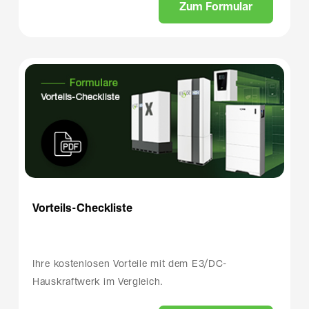
Z
u
m
F
o
r
m
u
l
a
r
Vorteils-Checkliste
Ihre kostenlosen Vorteile mit dem E3/DC-
Hauskraftwerk im Vergleich.