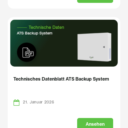
Technisches Datenblatt ATS Backup System
21. Januar 2026
A
n
s
e
h
e
n