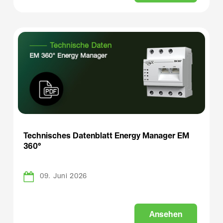
Technisches Datenblatt Energy Manager EM
360°
09. Juni 2026
A
n
s
e
h
e
n