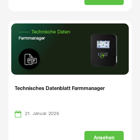
Technisches Datenblatt Farmmanager
21. Januar 2026
A
n
s
e
h
e
n