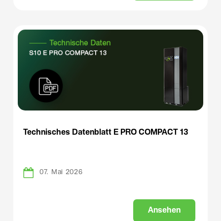
Technisches Datenblatt E PRO COMPACT 13
07. Mai 2026
A
n
s
e
h
e
n