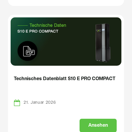
Technisches Datenblatt S10 E PRO COMPACT
21. Januar 2026
A
n
s
e
h
e
n