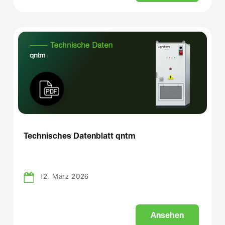
Technisches Datenblatt qntm
12. März 2026
A
n
s
e
h
e
n