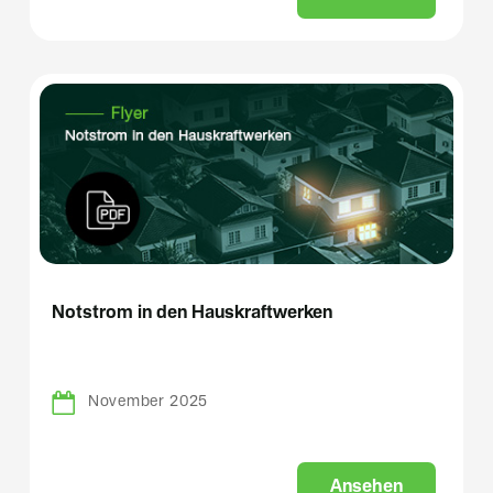
Notstrom in den Hauskraftwerken
November 2025
A
n
s
e
h
e
n