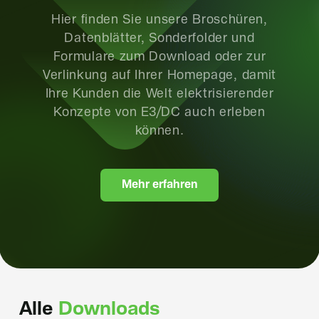
Hier finden Sie unsere Broschüren,
Datenblätter, Sonderfolder und
Formulare zum Download oder zur
Verlinkung auf Ihrer Homepage, damit
Ihre Kunden die Welt elektrisierender
Konzepte von E3/DC auch erleben
können.
M
e
h
r
e
r
f
a
h
r
e
n
Alle
Downloads