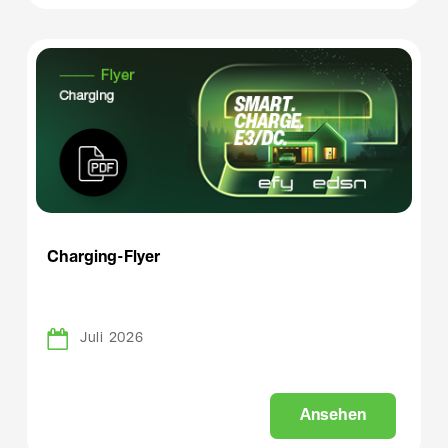
Charging-Flyer
Juli 2026
A
n
s
e
h
e
n