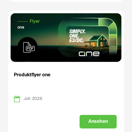
Produktflyer one
Juli 2026
A
n
s
e
h
e
n