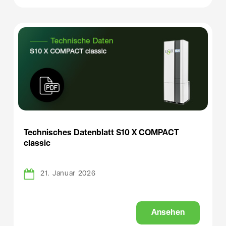
Technisches Datenblatt S10 X COMPACT
classic
21. Januar 2026
A
n
s
e
h
e
n