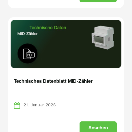
Technisches Datenblatt MID-Zähler
21. Januar 2026
A
n
s
e
h
e
n