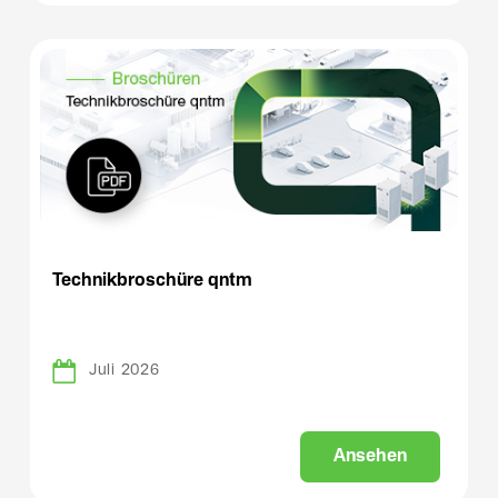
Technikbroschüre qntm
Juli 2026
A
n
s
e
h
e
n