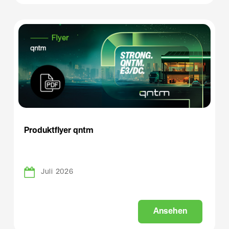
Produktflyer qntm
Juli 2026
A
n
s
e
h
e
n