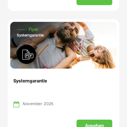
Systemgarantie
November 2025
A
n
s
e
h
e
n