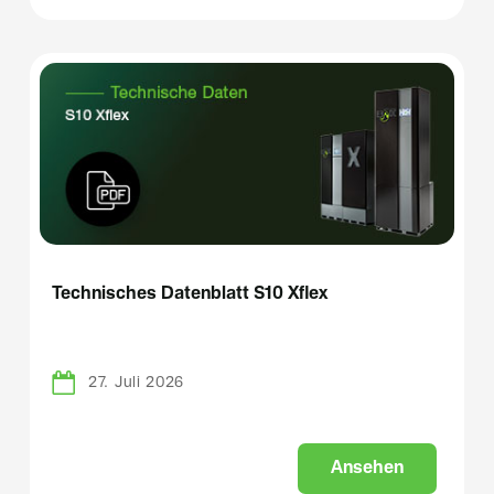
Technisches Datenblatt S10 Xflex
27. Juli 2026
A
n
s
e
h
e
n