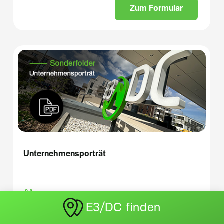
Z
u
m
F
o
r
m
u
l
a
r
Unternehmensporträt
Oktober 2025
E3/DC finden