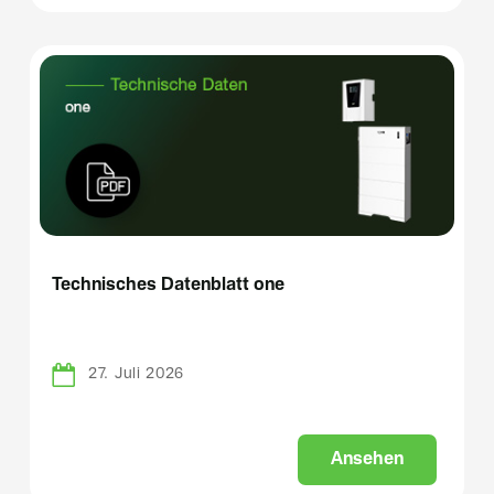
Technisches Datenblatt one
27. Juli 2026
A
n
s
e
h
e
n