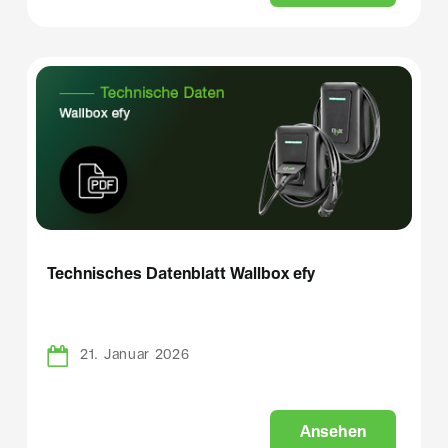
Technisches Datenblatt Wallbox efy
21. Januar 2026
A
n
s
e
h
e
n