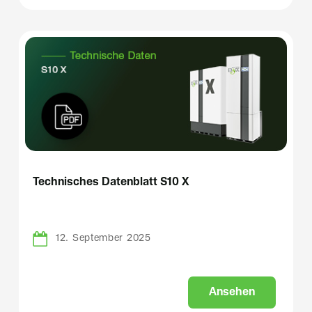
Technisches Datenblatt S10 X
12. September 2025
A
n
s
e
h
e
n