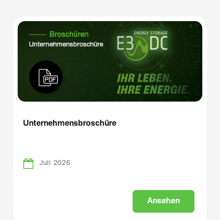
Unternehmensbroschüre
Juli 2026
A
n
s
e
h
e
n