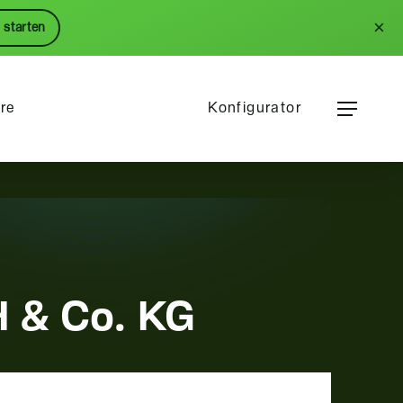
Menu
×
 starten
Menu
ere
Konfigurator
H & Co. KG