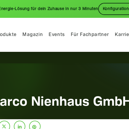
Energie-Lösung für dein Zuhause in nur 3 Minuten
Konfiguration
rodukte
Magazin
Events
Für Fachpartner
Karri
Marco Nienhaus Gmb