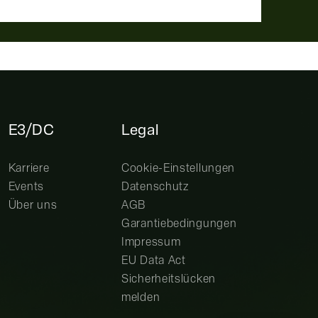
E3/DC
Legal
Karriere
Cookie-Einstellungen
Events
Datenschutz
Über uns
AGB
Garantiebedingungen
Impressum
EU Data Act
Sicherheitslücken
melden