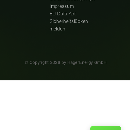
Impressum
EU Data Act
Sicherheitslücken
melden
© Copyright
2026
by HagerEnergy GmbH