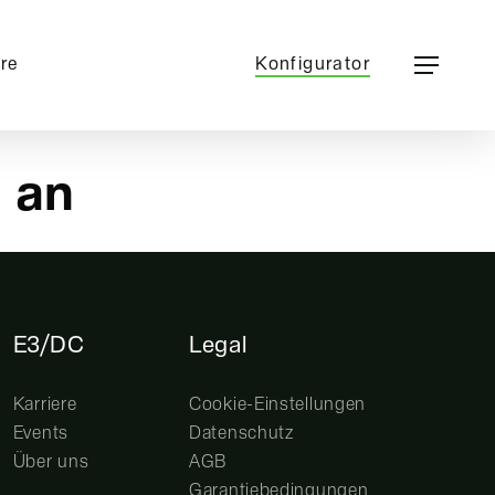
Menu
Menu
ere
Konfigurator
t
an
E3/DC
Legal
Karriere
Cookie-Einstellungen
Events
Datenschutz
Über uns
AGB
Garantiebedingungen