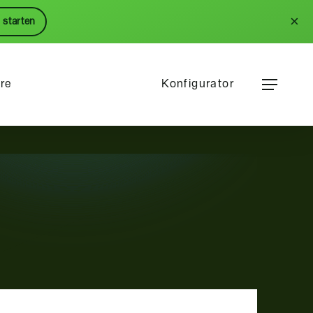
Menu
×
 starten
Menu
ere
Konfigurator