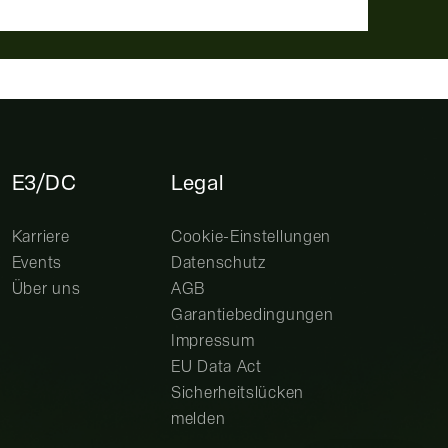
E3/DC
Legal
Karriere
Cookie-Einstellungen
Events
Datenschutz
Über uns
AGB
Garantiebedingungen
Impressum
EU Data Act
Sicherheitslücken
melden