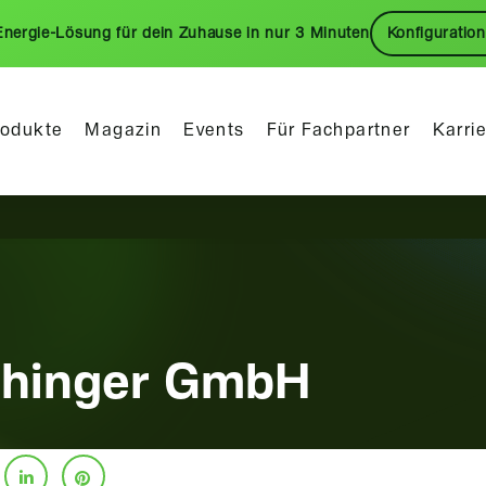
Energie-Lösung für dein Zuhause in nur 3 Minuten
Konfiguration
rodukte
Magazin
Events
Für Fachpartner
Karri
chinger GmbH