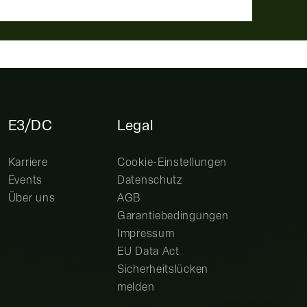
E3/DC
Legal
Karriere
Cookie-Einstellungen
Events
Datenschutz
Über uns
AGB
Garantiebedingungen
Impressum
EU Data Act
Sicherheitslücken
melden