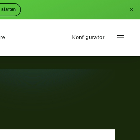
Menu
×
 starten
Menu
ere
Konfigurator