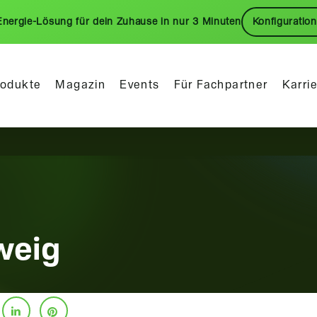
Energie-Lösung für dein Zuhause in nur 3 Minuten
Konfiguration
rodukte
Magazin
Events
Für Fachpartner
Karri
weig