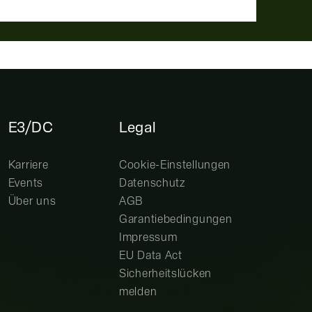
E3/DC
Legal
Karriere
Cookie-Einstellungen
Events
Datenschutz
Über uns
AGB
Garantiebedingungen
Impressum
EU Data Act
Sicherheitslücken
melden