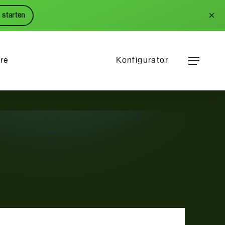
Menu
×
 starten
Menu
ere
Konfigurator