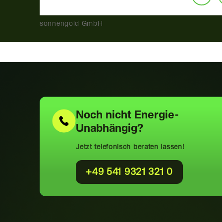
sonnengold GmbH
Noch nicht
Energie-
Unabhängig?
Jetzt telefonisch beraten lassen!
+49 541 9321 321 0