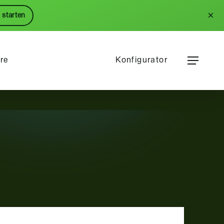
Menu
×
 starten
Menu
ere
Konfigurator