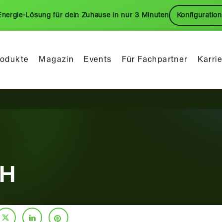
Energie-Lösung für dein Zuhause in nur 3 Minuten
Konfiguration
rodukte
Magazin
Events
Für Fachpartner
Karri
bH