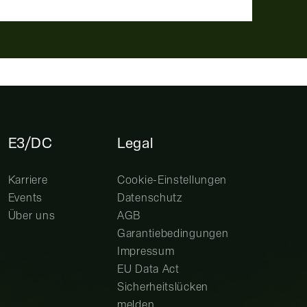
E3/DC
Legal
Karriere
Cookie-Einstellungen
Events
Datenschutz
Über uns
AGB
Garantiebedingungen
Impressum
EU Data Act
Sicherheitslücken
melden