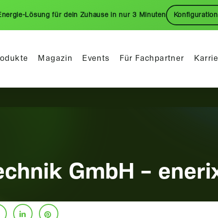
Energie-Lösung für dein Zuhause in nur 3 Minuten
Konfiguration
rodukte
Magazin
Events
Für Fachpartner
Karri
echnik GmbH – enerix