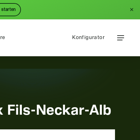
Menu
×
 starten
Menu
ere
Konfigurator
 Fils-Neckar-Alb