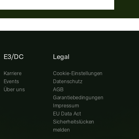
E3/DC
Legal
Karriere
Cookie-Einstellungen
Events
Datenschutz
Über uns
AGB
Garantiebedingungen
Impressum
EU Data Act
Sicherheitslücken
melden