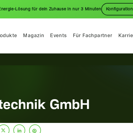
Energie-Lösung für dein Zuhause in nur 3 Minuten
Konfiguration
rodukte
Magazin
Events
Für Fachpartner
Karri
etechnik GmbH