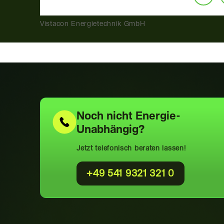
Vistacon Energietechnik GmbH
Noch nicht
Energie-
Unabhängig?
Jetzt telefonisch beraten lassen!
+49 541 9321 321 0