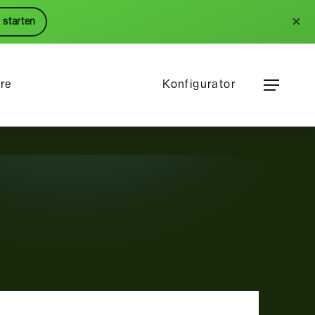
Menu
×
 starten
Menu
ere
Konfigurator