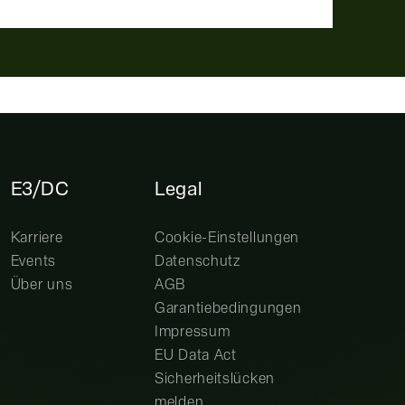
E3/DC
Legal
Karriere
Cookie-Einstellungen
Events
Datenschutz
Über uns
AGB
Garantiebedingungen
Impressum
EU Data Act
Sicherheitslücken
melden