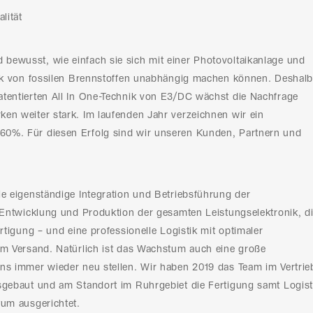
lität
ewusst, wie einfach sie sich mit einer Photovoltaikanlage und
nik von fossilen Brennstoffen unabhängig machen können. Deshal
tentierten All In One-Technik von E3/DC wächst die Nachfrage
en weiter stark. Im laufenden Jahr verzeichnen wir ein
0%. Für diesen Erfolg sind wir unseren Kunden, Partnern und
ie eigenständige Integration und Betriebsführung der
e Entwicklung und Produktion der gesamten Leistungselektronik, d
ertigung – und eine professionelle Logistik mit optimaler
em Versand. Natürlich ist das Wachstum auch eine große
ns immer wieder neu stellen. Wir haben 2019 das Team im Vertrie
sgebaut und am Standort im Ruhrgebiet die Fertigung samt Logist
tum ausgerichtet.