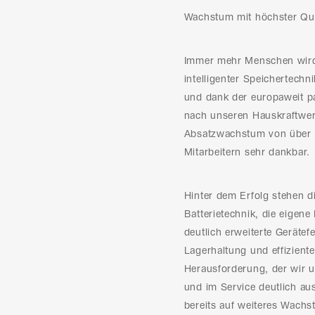
Wachstum mit höchster Qua
Immer mehr Menschen wird b
intelligenter Speichertech
und dank der europaweit pa
nach unseren Hauskraftwerk
Absatzwachstum von über 6
Mitarbeitern sehr dankbar.
Hinter dem Erfolg stehen d
Batterietechnik, die eigen
deutlich erweiterte Gerätef
Lagerhaltung und effizient
Herausforderung, der wir u
und im Service deutlich au
bereits auf weiteres Wachs