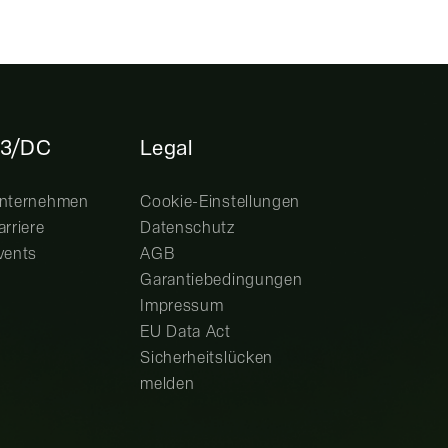
3/DC
Legal
nternehmen
Cookie-Einstellungen
arriere
Datenschutz
vents
AGB
Garantiebedingungen
Impressum
EU Data Act
Sicherheitslücken
melden