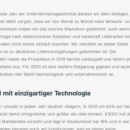
ichste Jahr der Unternehmensgeschichte danken wir allen Kollegen,
d dafür sorgen, dass wir von Monat zu Monat neue Verkaufs- u
 Gemeinsam haben wir das enorme Wachstum gestemmt, auch wenn
frage nach elektronischen Bauteilen und vereinzelt Lieferanten mi
eben nicht immer einfach machten. Wir möchten an dieser Stelle
n es zu deutlichen Lieferverzögerungen gekommen ist. Die
Wir haben die Produktion in 2019 bereits verdoppelt und liefern p
teme aus. Für 2020 ist eine weitere Steigerung geplant und auc
r treiben den Markt technologisch und unternehmerisch an.
 mit einzigartiger Technologie
 Umsatz in jedem Jahr deutlich steigern, in 2019 um 60% auf fas
ind damit erfolgreicher und größer als viele denken. E3/DC hat a
Marktanteile erreicht und liegt in Deutschland bei 15% und in der
ahlen beruhen noch auf Schätzungen, weil es bisher keine