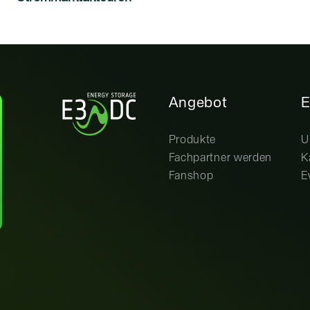
Angebot
E
Produkte
U
Fachpartner werden
K
Fanshop
E