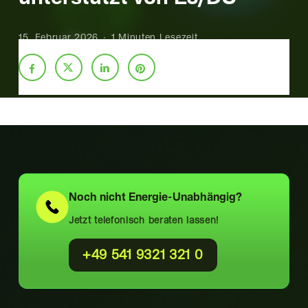
15. Februar 2026
1 Minuten Lesezeit
Noch nicht
Energie-Unabhängig?
Jetzt telefonisch beraten lassen!
+49 541 9321 321 0