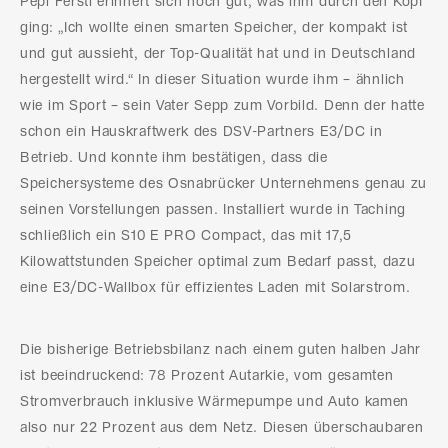
Pepi Ferstl erinnert sich noch gut, was ihm durch den Kopf
ging: „Ich wollte einen smarten Speicher, der kompakt ist
und gut aussieht, der Top-Qualität hat und in Deutschland
hergestellt wird.“ In dieser Situation wurde ihm – ähnlich
wie im Sport – sein Vater Sepp zum Vorbild. Denn der hatte
schon ein Hauskraftwerk des DSV-Partners E3/DC in
Betrieb. Und konnte ihm bestätigen, dass die
Speichersysteme des Osnabrücker Unternehmens genau zu
seinen Vorstellungen passen. Installiert wurde in Taching
schließlich ein S10 E PRO Compact, das mit 17,5
Kilowattstunden Speicher optimal zum Bedarf passt, dazu
eine E3/DC-Wallbox für effizientes Laden mit Solarstrom.
Die bisherige Betriebsbilanz nach einem guten halben Jahr
ist beeindruckend: 78 Prozent Autarkie, vom gesamten
Stromverbrauch inklusive Wärmepumpe und Auto kamen
also nur 22 Prozent aus dem Netz. Diesen überschaubaren