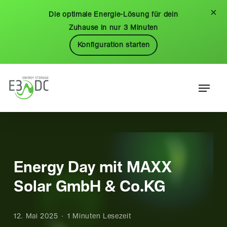
Skip
Menu
×
Die optimale Energie-Lösung für dein
to
Zuhause in nur 3 Minuten
main
Konfiguration starten
content
Menu
Energy Day mit MAXX
Solar GmbH & Co.KG
12. Mai 2025
1 Minuten Lesezeit