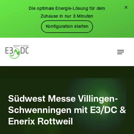
Skip
Menu
×
Die optimale Energie-Lösung für dein
to
Zuhause in nur 3 Minuten
main
Konfiguration starten
content
Menu
Südwest Messe Villingen-
Schwenningen mit E3/DC &
Enerix Rottweil