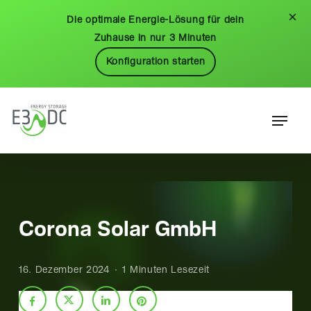
Skip
Menu
×
Die optimale Energie-Lösung für dein
to
Zuhause in nur 3 Minuten
main
Konfiguration starten
content
Menu
Corona Solar GmbH
16. Dezember 2024
1 Minuten Lesezeit