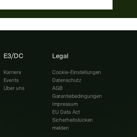
E3/DC
Legal
Karriere
Cookie-Einstellungen
Events
Datenschutz
Über uns
AGB
Garantiebedingungen
Impressum
EU Data Act
Sicherheitslücken
melden