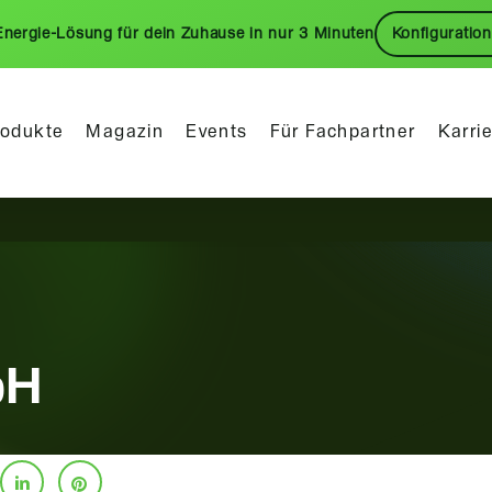
Energie-Lösung für dein Zuhause in nur 3 Minuten
Konfiguration
rodukte
Magazin
Events
Für Fachpartner
Karri
bH