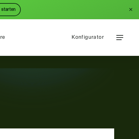
Menu
×
 starten
Menu
ere
Konfigurator