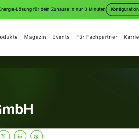
Energie-Lösung für dein Zuhause in nur 3 Minuten
Konfiguration
rodukte
Magazin
Events
Für Fachpartner
Karri
 GmbH