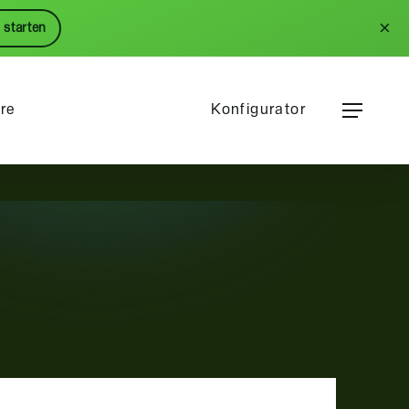
Menu
×
 starten
Menu
ere
Konfigurator