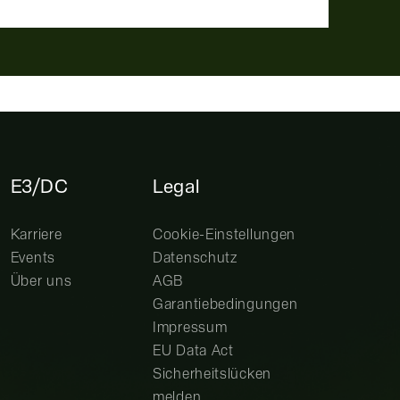
E3/DC
Legal
Karriere
Cookie-Einstellungen
Events
Datenschutz
Über uns
AGB
Garantiebedingungen
Impressum
EU Data Act
Sicherheitslücken
melden