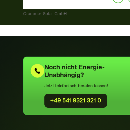
Grammer Solar GmbH
Noch nicht
Energie-
Unabhängig?
Jetzt telefonisch beraten lassen!
+49 541 9321 321 0