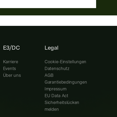
E3/DC
Legal
Karriere
Cookie-Einstellungen
Events
Datenschutz
Über uns
AGB
Garantiebedingungen
Impressum
EU Data Act
Sicherheitslücken
melden