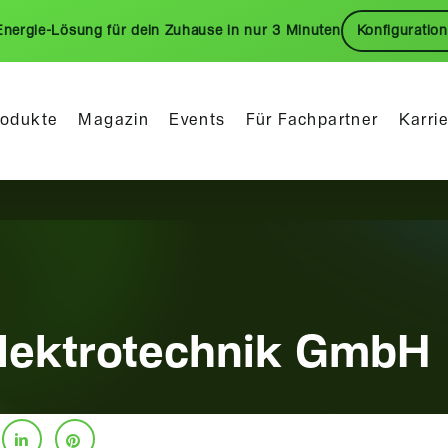
Energie-Lösung für dein Zuhause in nur 3 Minuten
Konfiguration
rodukte
Magazin
Events
Für Fachpartner
Karri
lektrotechnik GmbH