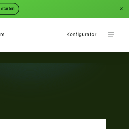
Menu
×
 starten
Menu
ere
Konfigurator