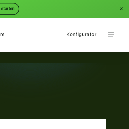
Menu
×
 starten
Menu
ere
Konfigurator