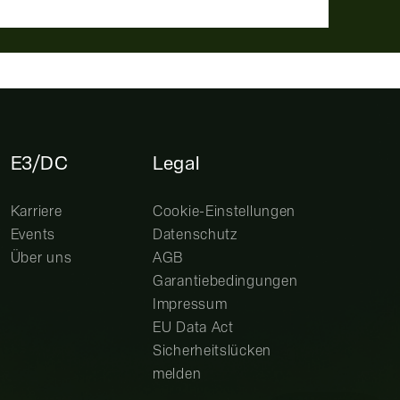
E3/DC
Legal
Karriere
Cookie-Einstellungen
Events
Datenschutz
Über uns
AGB
Garantiebedingungen
Impressum
EU Data Act
Sicherheitslücken
melden