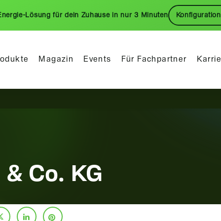
Energie-Lösung für dein Zuhause in nur 3 Minuten
Konfiguration
rodukte
Magazin
Events
Für Fachpartner
Karri
 & Co. KG