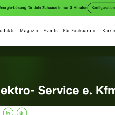
Energie-Lösung für dein Zuhause in nur 3 Minuten
Konfiguration
rodukte
Magazin
Events
Für Fachpartner
Karri
ektro- Service e. Kf