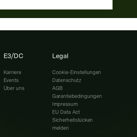
E3/DC
Legal
Karriere
Cookie-Einstellungen
Events
Datenschutz
Über uns
AGB
Garantiebedingungen
Impressum
EU Data Act
Sicherheitslücken
melden