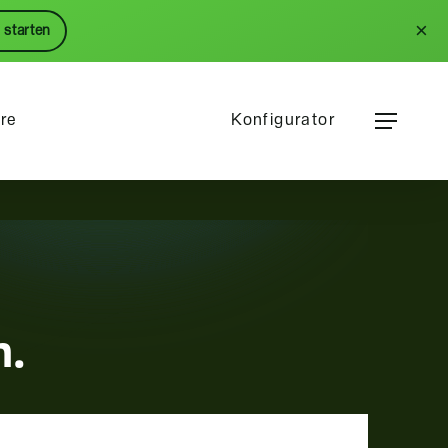
Menu
×
 starten
Menu
ere
Konfigurator
m.