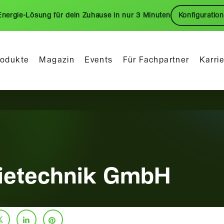
Energie-Lösung für dein Zuhause in nur 3 Minuten
Konfiguration
rodukte
Magazin
Events
Für Fachpartner
Karri
etechnik GmbH