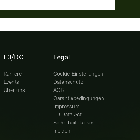
E3/DC
Legal
Karriere
Cookie-Einstellungen
Events
Datenschutz
Über uns
AGB
Garantiebedingungen
Impressum
EU Data Act
Sicherheitslücken
melden