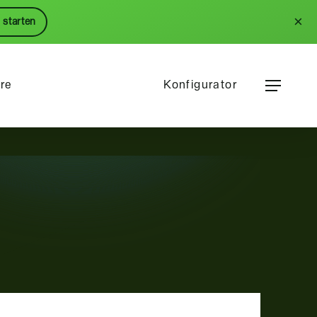
Menu
×
 starten
Menu
ere
Konfigurator