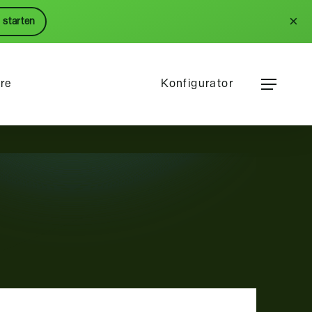
Menu
×
 starten
Menu
ere
Konfigurator