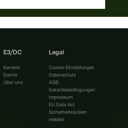
E3/DC
Legal
Karriere
Cookie-Einstellungen
Events
Datenschutz
Über uns
AGB
Garantiebedingungen
Impressum
EU Data Act
Sicherheitslücken
melden