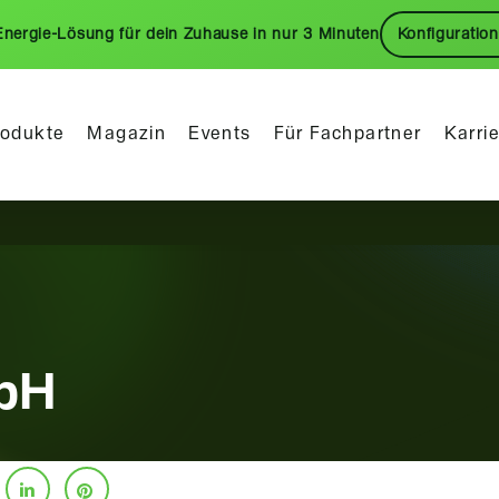
Energie-Lösung für dein Zuhause in nur 3 Minuten
Konfiguration
rodukte
Magazin
Events
Für Fachpartner
Karri
bH