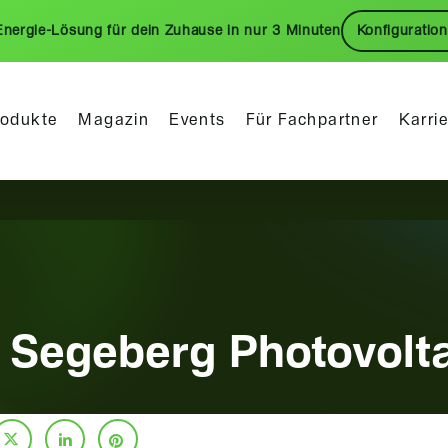
Energie-Lösung für dein Zuhause in nur 3 Minuten
Konfiguration
rodukte
Magazin
Events
Für Fachpartner
Karri
Segeberg Photovolta