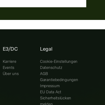
E3/DC
Legal
Karriere
Cookie-Einstellungen
Events
Datenschutz
Über uns
AGB
Garantiebedingungen
Impressum
EU Data Act
Sicherheitslücken
melden