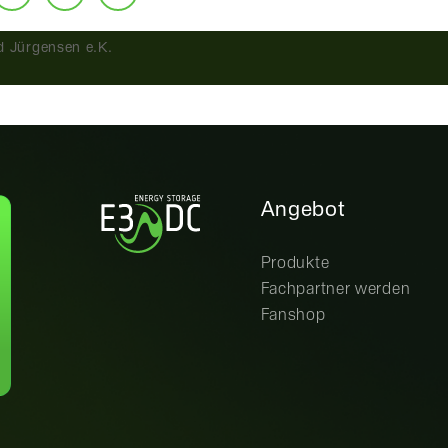
d Jürgensen e.K.
Angebot
Produkte
Fachpartner werden
Fanshop