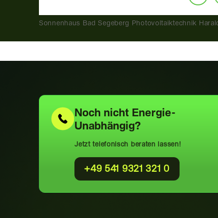
Sonnenhaus Bad Segeberg Photovoltaiktechnik Haral
Noch nicht
Energie-
Unabhängig?
Jetzt telefonisch beraten lassen!
+49 541 9321 321 0