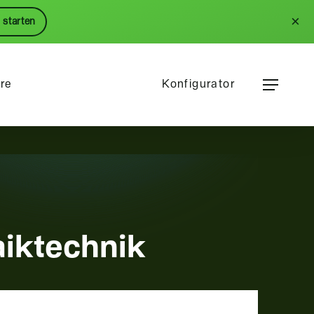
Menu
×
 starten
Menu
ere
Konfigurator
iktechnik