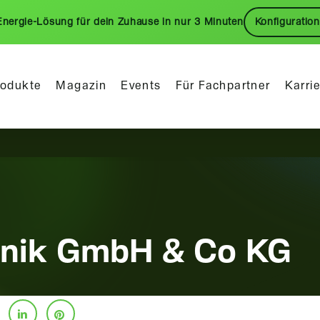
Energie-Lösung für dein Zuhause in nur 3 Minuten
Konfiguration
rodukte
Magazin
Events
Für Fachpartner
Karri
hnik GmbH & Co KG