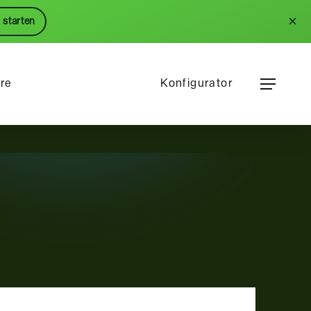
Menu
×
 starten
Menu
ere
Konfigurator