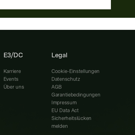
E3/DC
Legal
Karriere
Cookie-Einstellungen
Events
Datenschutz
Über uns
AGB
Garantiebedingungen
Impressum
EU Data Act
Sicherheitslücken
melden