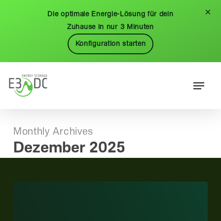
Skip
Menu
×
Die optimale Energie-Lösung für dein
to
Zuhause in nur 3 Minuten
main
Konfiguration starten
content
Menu
Monthly Archives
Dezember 2025
SolarProsumerAward:
Kunden
empfehlen