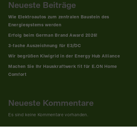
Neueste Beiträge
Wie Elektroautos zum zentralen Baustein des
Energiesystems werden
Erfolg beim German Brand Award 2026!
3-fache Auszeichnung für E3/DC
Wir begrüßen Kiwigrid in der Energy Hub Alliance
Machen Sie Ihr Hauskraftwerk fit für E.ON Home
Comfort
Neueste Kommentare
Es sind keine Kommentare vorhanden.