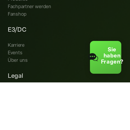
Fachpartner werden
Fanshop
E3/DC
Karriere
Sie
Events
haben
Über uns
Fragen?
Legal
Cookie-Einstellungen
Datenschutz
AGB
Garantiebedingungen
Impressum
EU Data Act