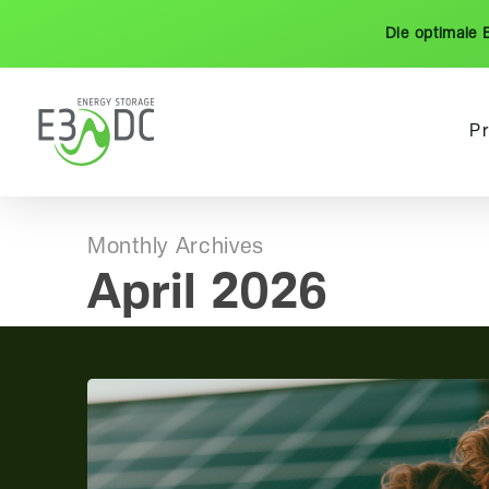
Skip
Die optimale 
to
main
content
P
Monthly Archives
April 2026
E3/DC
erneut
„Top
Brand