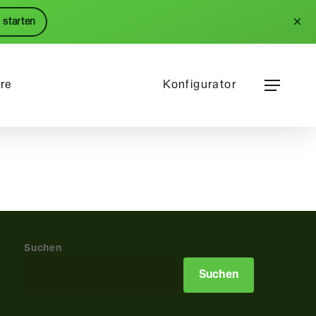
Menu
×
 starten
Menu
ere
Konfigurator
Suchen
Suchen