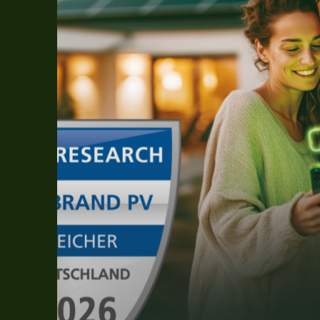
PV“
für
Speicher