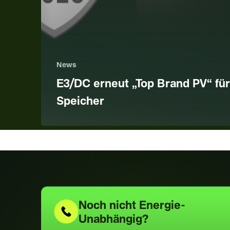
News
E3/DC erneut „Top Brand PV“ für
Speicher
Noch nicht
Energie-
Unabhängig?