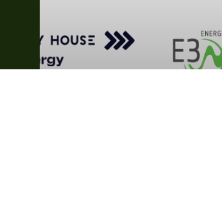
News
Appell Netzentgelte