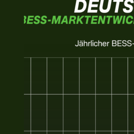
stationärer
Speicher
im
Energiesystem