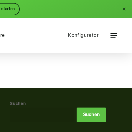
Menu
×
 starten
Menu
ere
Konfigurator
Suchen
Suchen