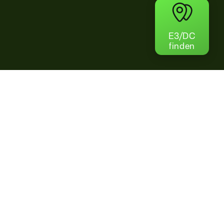
E3/DC
finden