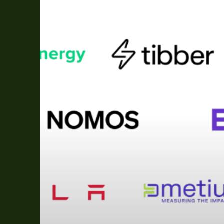
Netzentgelte
Niederspannung