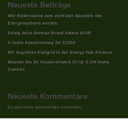
Neueste Beiträge
Wie Elektroautos zum zentralen Baustein des
Energiesystems werden
Erfolg beim German Brand Award 2026!
3-fache Auszeichnung für E3/DC
Wir begrüßen Kiwigrid in der Energy Hub Alliance
Machen Sie Ihr Hauskraftwerk fit für E.ON Home
Comfort
Neueste Kommentare
Es sind keine Kommentare vorhanden.