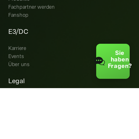
Fachpartner werden
Fanshop
E3/DC
Karriere
Sie
Events
haben
Über uns
Fragen?
Legal
Cookie-Einstellungen
Datenschutz
AGB
Garantiebedingungen
Impressum
EU Data Act