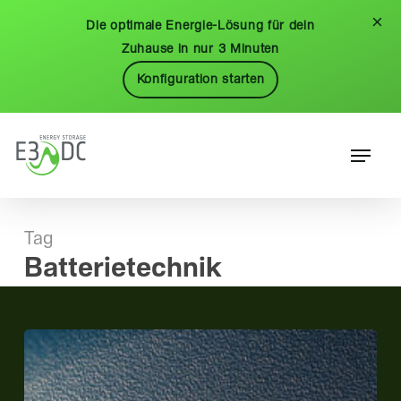
Skip
Menu
×
Die optimale Energie-Lösung für dein
to
Zuhause in nur 3 Minuten
main
Konfiguration starten
content
Menu
Tag
Batterietechnik
Batterietechnik
für
Stromspeicher