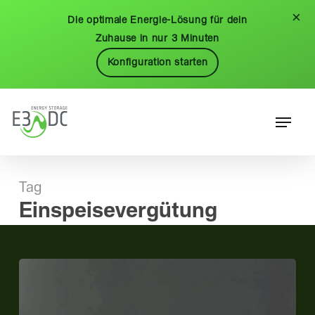
Skip
Menu
×
Die optimale Energie-Lösung für dein
to
Zuhause in nur 3 Minuten
main
Konfiguration starten
content
Menu
Tag
Einspeisevergütung
Wie
lange
ist