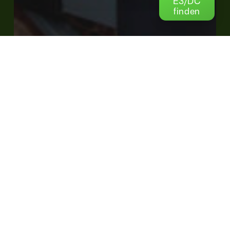
E3/DC
finden
Autarkie
Fachartikel
News
Photovoltaik
PV+Speicher
Ratgeber
PV-Speicher nachrüsten
PV-