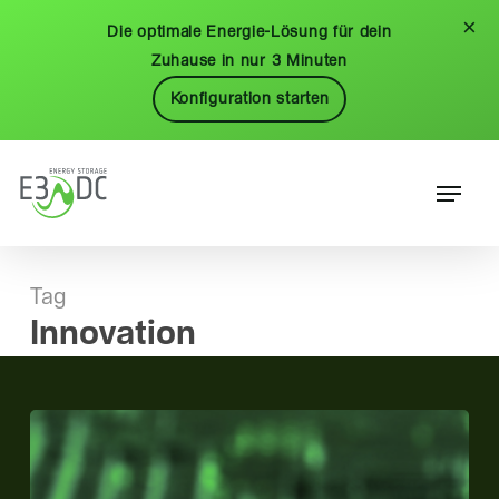
Skip
Menu
×
Die optimale Energie-Lösung für dein
to
Zuhause in nur 3 Minuten
main
Konfiguration starten
content
Menu
Tag
Innovation
Erneute
Auszeichnung
mit