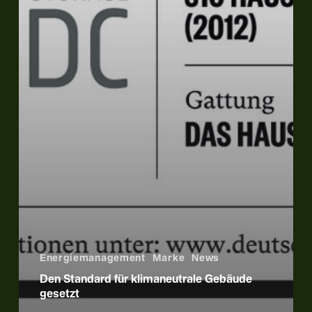
Energiemanagement
Marke
News
Den Standard für klimaneutrale Gebäude
gesetzt