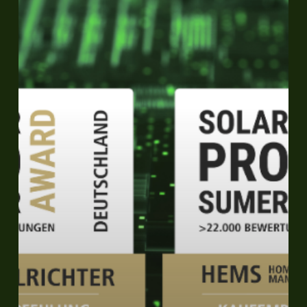
SolarProsumerAward©
2023/24
in
4
Kategorien