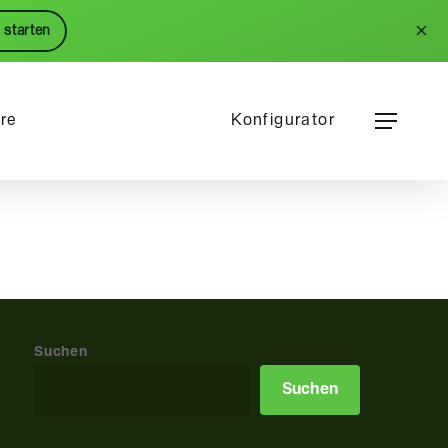
Menu
×
 starten
Menu
ere
Konfigurator
Suchen
Suchen