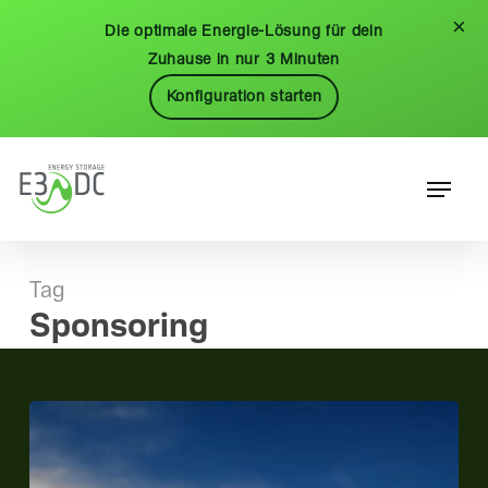
Skip
Menu
×
Die optimale Energie-Lösung für dein
to
Zuhause in nur 3 Minuten
main
Konfiguration starten
content
Menu
Tag
Sponsoring
E3/DC
ist
offizieller