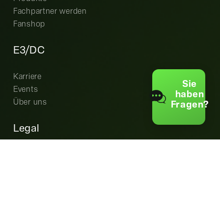
Fachpartner werden
Fanshop
E3/DC
Karriere
Sie
Events
haben
Über uns
Fragen?
Legal
Cookie-Einstellungen
Datenschutz
AGB
Garantiebedingungen
Impressum
EU Data Act