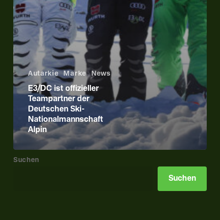
Autarkie
Marke
News
E3/DC ist offizieller
Teampartner der
Deutschen Ski-
Nationalmannschaft
Alpin
Suchen
Suchen