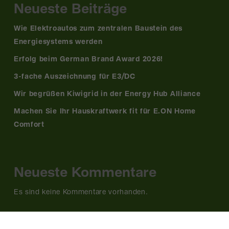
Neueste Beiträge
Wie Elektroautos zum zentralen Baustein des
Energiesystems werden
Erfolg beim German Brand Award 2026!
3-fache Auszeichnung für E3/DC
Wir begrüßen Kiwigrid in der Energy Hub Alliance
Machen Sie Ihr Hauskraftwerk fit für E.ON Home
Comfort
Neueste Kommentare
Es sind keine Kommentare vorhanden.