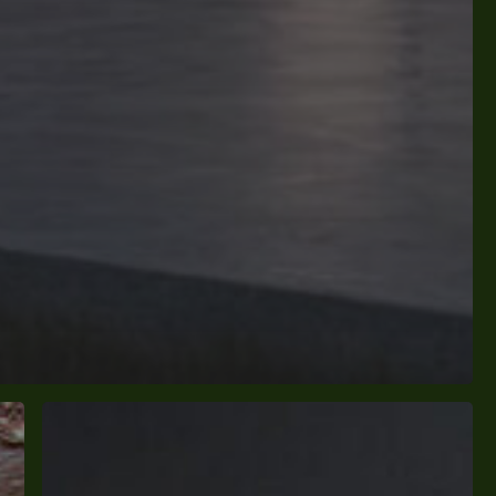
PV-
Überschussladen