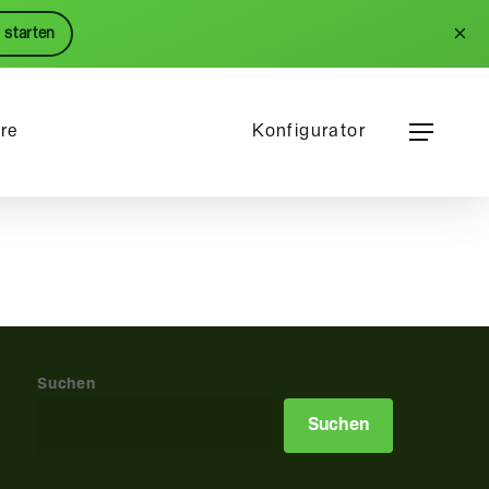
Menu
×
 starten
Menu
ere
Konfigurator
Suchen
Suchen