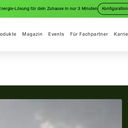
Energie-Lösung für dein Zuhause in nur 3 Minuten
Konfiguration
rodukte
Magazin
Events
Für Fachpartner
Karri