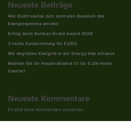
Neueste Beiträge
Wie Elektroautos zum zentralen Baustein des
Energiesystems werden
Erfolg beim German Brand Award 2026!
3-fache Auszeichnung für E3/DC
Wir begrüßen Kiwigrid in der Energy Hub Alliance
Machen Sie Ihr Hauskraftwerk fit für E.ON Home
Comfort
Neueste Kommentare
Es sind keine Kommentare vorhanden.