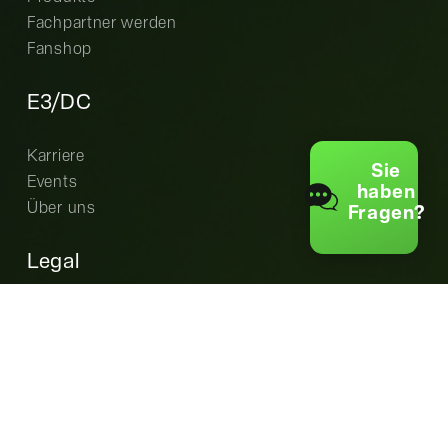
Fachpartner werden
Fanshop
E3/DC
Karriere
Sie
Events
haben
Über uns
Fragen?
Legal
Cookie-Einstellungen
Datenschutz
AGB
Garantiebedingungen
Impressum
EU Data Act