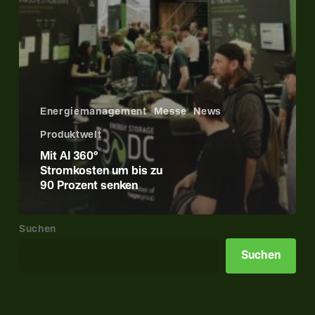
Energiemanagement
Messe
News
Produktwelt
Mit AI 360°
Stromkosten um bis zu
90 Prozent senken
Suchen
Suchen