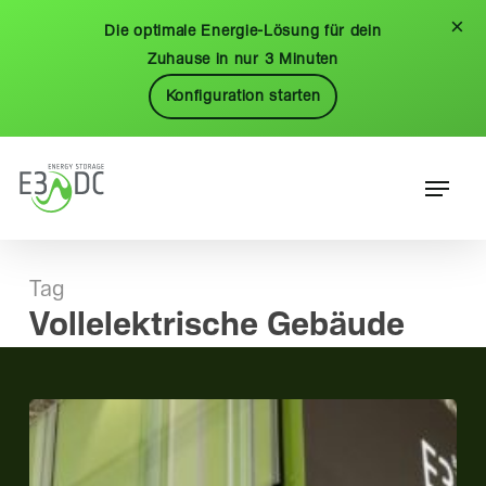
Skip
Menu
×
Die optimale Energie-Lösung für dein
to
Zuhause in nur 3 Minuten
main
Konfiguration starten
content
Menu
Tag
Vollelektrische Gebäude
Mit
AI
360°