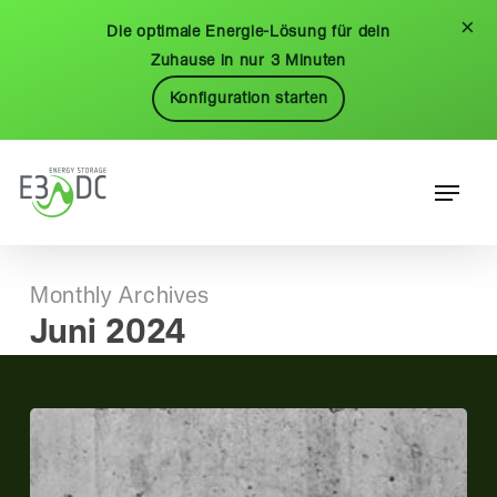
Skip
Menu
×
Die optimale Energie-Lösung für dein
to
Zuhause in nur 3 Minuten
main
Konfiguration starten
content
Menu
Monthly Archives
Juni 2024
E3/DC
nutzt
intelligente