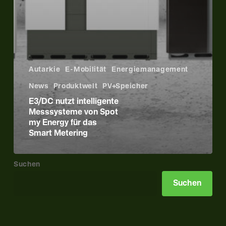
Autarkie
E-Mobilität
Energiemanagement
News
Produktwelt
PV+Speicher
E3/DC nutzt intelligente
Messsysteme von Spot
my Energy für das
Smart Metering
Suchen
Suchen