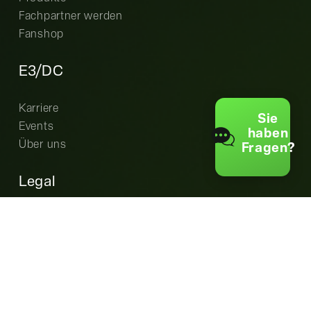
Fachpartner werden
Fanshop
E3/DC
Karriere
Sie
Events
haben
Über uns
Fragen?
Legal
Cookie-Einstellungen
Datenschutz
AGB
Garantiebedingungen
Impressum
EU Data Act