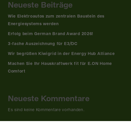
Neueste Beiträge
Wie Elektroautos zum zentralen Baustein des
Energiesystems werden
Erfolg beim German Brand Award 2026!
3-fache Auszeichnung für E3/DC
Wir begrüßen Kiwigrid in der Energy Hub Alliance
Machen Sie Ihr Hauskraftwerk fit für E.ON Home
Comfort
Neueste Kommentare
Es sind keine Kommentare vorhanden.