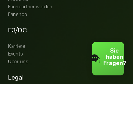
Fachpartner werden
Fanshop
E3/DC
Karriere
Sie
Events
haben
Über uns
Fragen?
Legal
Cookie-Einstellungen
Datenschutz
AGB
Garantiebedingungen
Impressum
EU Data Act