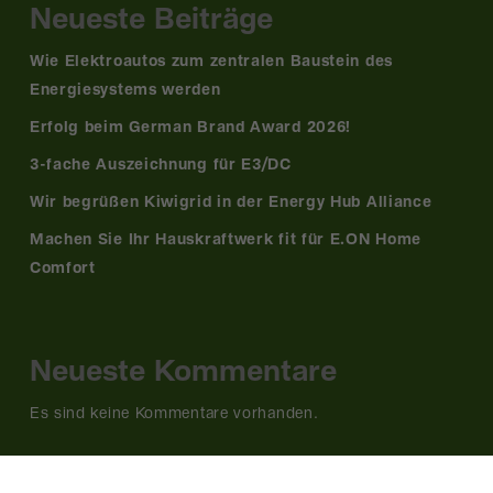
Neueste Beiträge
Wie Elektroautos zum zentralen Baustein des
Energiesystems werden
Erfolg beim German Brand Award 2026!
3-fache Auszeichnung für E3/DC
Wir begrüßen Kiwigrid in der Energy Hub Alliance
Machen Sie Ihr Hauskraftwerk fit für E.ON Home
Comfort
Neueste Kommentare
Es sind keine Kommentare vorhanden.