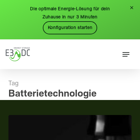
Skip
Menu
×
Die optimale Energie-Lösung für dein
to
Zuhause in nur 3 Minuten
main
Konfiguration starten
content
Menu
Tag
Batterietechnologie
Der
neue
Quattroporte