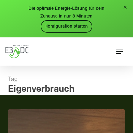
Skip
Menu
×
Die optimale Energie-Lösung für dein
to
Zuhause in nur 3 Minuten
main
Konfiguration starten
content
Menu
Tag
Eigenverbrauch
Wie
Elektroautos
zum