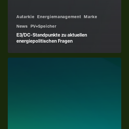
Autarkie
Energiemanagement
Marke
News
PV+Speicher
E3/DC-Standpunkte zu aktuellen
energiepolitischen Fragen
Nulleinspeisung
ist
„Top
Business
Model
2020“