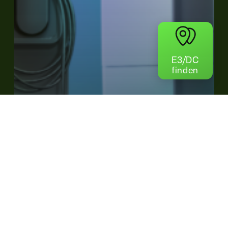
E3/DC
finden
Autarkie
Energiemanagement
News