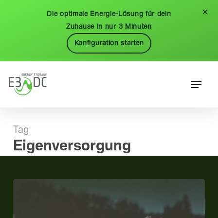
Skip
Menu
×
Die optimale Energie-Lösung für dein
to
Zuhause in nur 3 Minuten
main
Konfiguration starten
content
Menu
Tag
Eigenversorgung
E3/DC
wird
mit