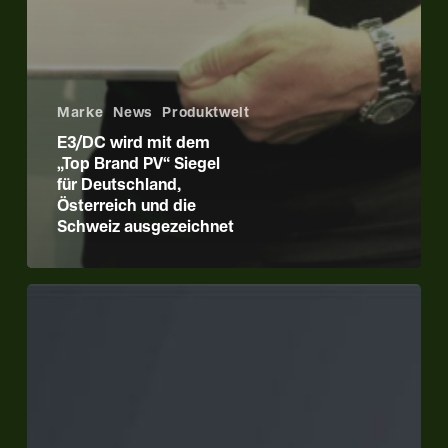
Marke
News
Produktwelt
E3/DC wird mit dem
„Top Brand PV“ Siegel
für Deutschland,
Österreich und die
Schweiz ausgezeichnet
E3/DC-
Standpunkte
zu
aktuellen
energiepolitischen
Fragen