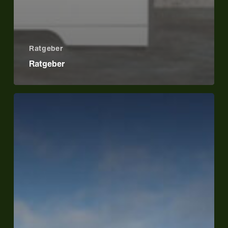
Ratgeber
Ratgeber
Stromspeicher
für
Photovoltaik:
Mehr
Nutzen
aus
Ihrer
Solaranlage