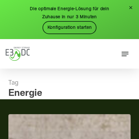
Skip
Menu
×
Die optimale Energie-Lösung für dein
to
Zuhause in nur 3 Minuten
main
Konfiguration starten
content
Menu
Tag
Energie
Ratgeber