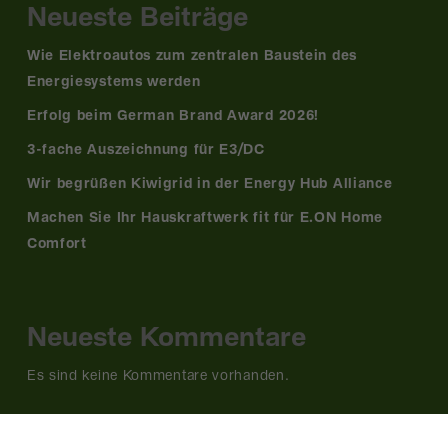
Neueste Beiträge
Wie Elektroautos zum zentralen Baustein des
Energiesystems werden
Erfolg beim German Brand Award 2026!
3-fache Auszeichnung für E3/DC
Wir begrüßen Kiwigrid in der Energy Hub Alliance
Machen Sie Ihr Hauskraftwerk fit für E.ON Home
Comfort
Neueste Kommentare
Es sind keine Kommentare vorhanden.