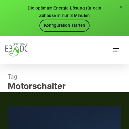
Skip
Menu
×
Die optimale Energie-Lösung für dein
to
Zuhause in nur 3 Minuten
main
Konfiguration starten
content
Menu
Tag
Motorschalter
Im
Ernstfall
vorbereitet