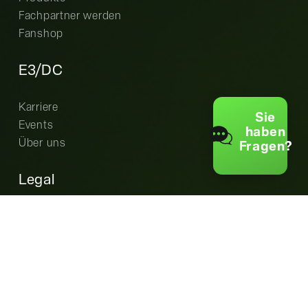
Fachpartner werden
Fanshop
E3/DC
Karriere
Sie
Events
haben
Über uns
Fragen?
Legal
Cookie-Einstellungen
Datenschutz
AGB
Garantiebedingungen
Impressum
EU Data Act