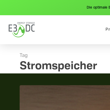
Skip
Die optimale 
to
main
content
P
Tag
Stromspeicher
Wie
Elektroautos
zum
zentralen