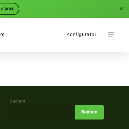
Menu
×
 starten
Menu
ere
Konfigurator
Suchen
Suchen