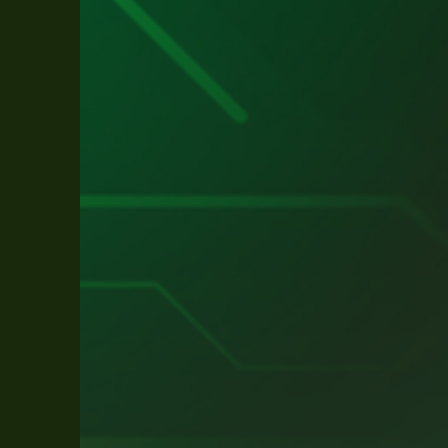
Brand
Award
2026!