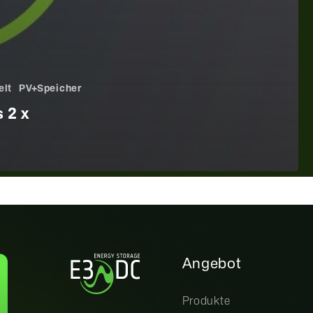
elt
PV+Speicher
 2 x
Angebot
Produkte