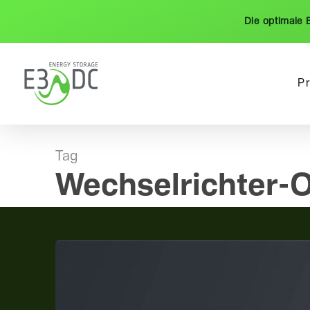
Skip
Die optimale 
to
main
content
P
Tag
Wechselrichter-
Hochleistungs-
Doppelstrings
bis
2