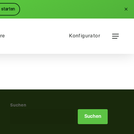
Menu
×
 starten
Menu
ere
Konfigurator
Suchen
Suchen