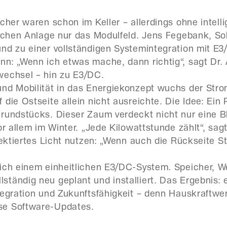
icher waren schon im Keller – allerdings ohne inte
lichen Anlage nur das Modulfeld. Jens Fegebank, So
nd zu einer vollständigen Systemintegration mit E3/
: „Wenn ich etwas mache, dann richtig“, sagt Dr. Ar
wechsel – hin zu E3/DC.
nd Mobilität in das Energiekonzept wuchs der Strom
die Ostseite allein nicht ausreichte. Die Idee: Ein 
Grundstücks. Dieser Zaum verdeckt nicht nur eine 
or allem im Winter. „Jede Kilowattstunde zählt“, sag
lektiertes Licht nutzen: „Wenn auch die Rückseite 
ich einem einheitlichen E3/DC-System. Speicher, W
ändig neu geplant und installiert. Das Ergebnis: e
tegration und Zukunftsfähigkeit – denn Hauskraftwe
se Software-Updates.