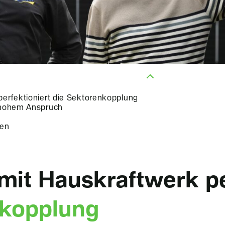
erfektioniert die Sektorenkopplung
 hohem Anspruch
ren
it Hauskraftwerk pe
kopplung