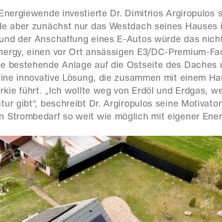
Energiewende investierte Dr. Dimitrios Argiropulos s
rde aber zunächst nur das Westdach seines Hauses 
 und der Anschaffung eines E-Autos würde das nich
nergy, einen vor Ort ansässigen E3/DC-Premium-Fa
e bestehende Anlage auf die Ostseite des Daches un
– eine innovative Lösung, die zusammen mit einem
rkie führt. „Ich wollte weg von Erdöl und Erdgas, w
ur gibt“, beschreibt Dr. Argiropulos seine Motivato
 Strombedarf so weit wie möglich mit eigener Ener