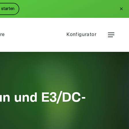
Menu
×
 starten
Menu
ere
Konfigurator
un und E3/DC-