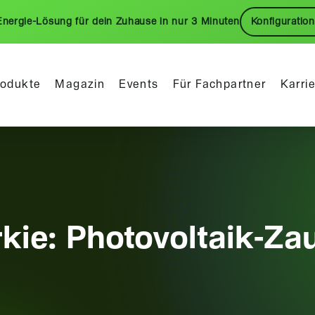
Energie-Lösung für dein Zuhause in nur 3 Minuten
Konfiguration
rodukte
Magazin
Events
Für Fachpartner
Karri
kie: Photovoltaik-Za