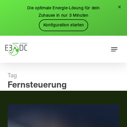
Skip
Menu
×
Die optimale Energie-Lösung für dein
to
Zuhause in nur 3 Minuten
main
Konfiguration starten
content
Menu
Tag
Fernsteuerung
Energieportal