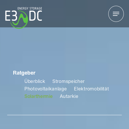
Menu
Menu
Ratgeber
Überblick
Stromspeicher
Photovoltaikanlage
Elektromobilität
Solarthermie
Autarkie