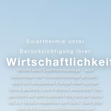
Solarthermie unter
Berücksichtigung ihrer
Wirtschaftlichkei
Mithilfe einer Solarthermieanlage – auch
Solaranlage oder Solarwärmeanlage genannt –
lässt sich erneuerbare Energie direkt aus der
Sonne gewinnen und in Wärme umwandeln. Das
geschieht auf dem kürzesten Weg von der Sonne
bis zur Haustür respektive zum Dach. Doch lohnt
sich das Erzeugen von Warmwasser und