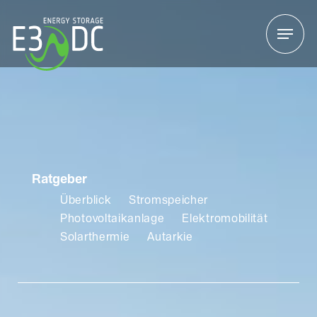
Menu
Menu
Ratgeber
Überblick
Stromspeicher
Photovoltaikanlage
Elektromobilität
Solarthermie
Autarkie